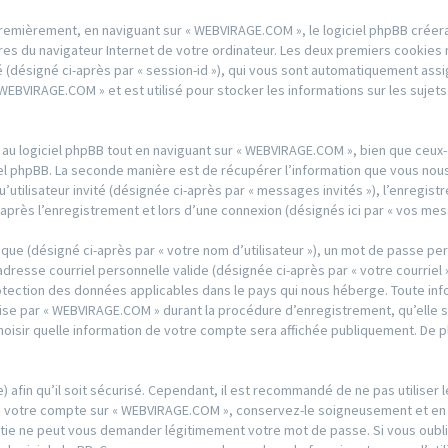
remièrement, en naviguant sur « WEBVIRAGE.COM », le logiciel phpBB créera
res du navigateur Internet de votre ordinateur. Les deux premiers cookies ne
ité (désigné ci-après par « session-id »), qui vous sont automatiquement ass
WEBVIRAGE.COM » et est utilisé pour stocker les informations sur les sujets
u logiciel phpBB tout en naviguant sur « WEBVIRAGE.COM », bien que ceux-
el phpBB. La seconde manière est de récupérer l’information que vous nous
qu’utilisateur invité (désignée ci-après par « messages invités »), l’enregi
près l’enregistrement et lors d’une connexion (désignés ici par « vos mes
que (désigné ci-après par « votre nom d’utilisateur »), un mot de passe per
adresse courriel personnelle valide (désignée ci-après par « votre courriel
tection des données applicables dans le pays qui nous héberge. Toute info
se par « WEBVIRAGE.COM » durant la procédure d’enregistrement, qu’elle soi
isir quelle information de votre compte sera affichée publiquement. De pl
 afin qu’il soit sécurisé. Cependant, il est recommandé de ne pas utiliser
 à votre compte sur « WEBVIRAGE.COM », conservez-le soigneusement et en 
ie ne peut vous demander légitimement votre mot de passe. Si vous oublie