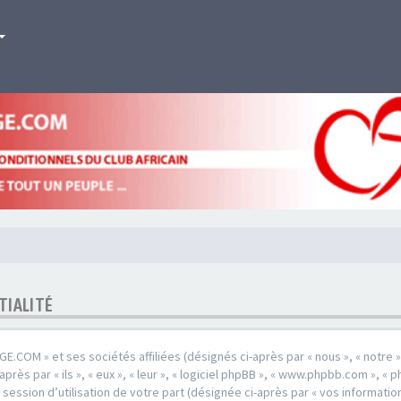
TIALITÉ
.COM » et ses sociétés affiliées (désignés ci-après par « nous », « notre 
ès par « ils », « eux », « leur », « logiciel phpBB », « www.phpbb.com », « p
session d’utilisation de votre part (désignée ci-après par « vos information