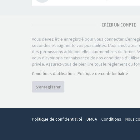
CRÉER UN COMPTE
Vous devez être enregistré pour vous connecter. L’enre
secondes et augmente vos possibilités. L’administrateu
des permissions additionnelles aux membres du forum. Av
vous d’avoir pris connaissance de nos conditions d’utilisa
privée. Assurez-vous de bien lire tout le règlement du fo
Conditions d’utilisation
|
Politique de confidentialité
S’enregistrer
Politique de confidentialité
DMCA
Conditions
Nous co