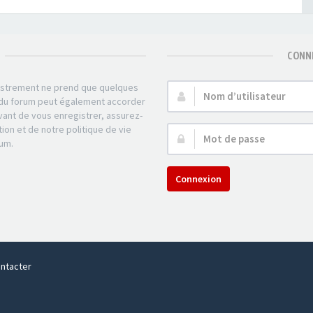
CONNE
gistrement ne prend que quelques
Nom
r du forum peut également accorder
d’utilisateur :
ant de vous enregistrer, assurez-
tion et de notre politique de vie
Mot
rum.
de
passe :
Connexion
ntacter