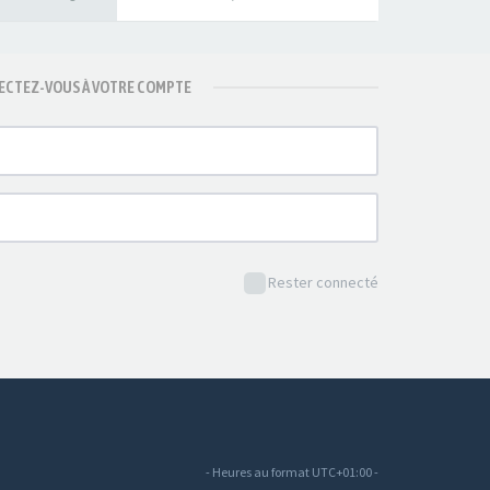
CTEZ-VOUS À VOTRE COMPTE
Rester connecté
- Heures au format
UTC+01:00
-