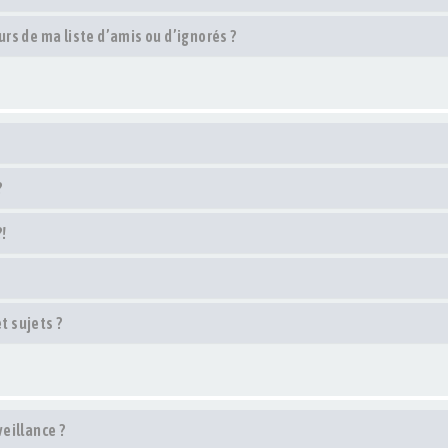
rs de ma liste d’amis ou d’ignorés ?
?
!
 sujets ?
veillance ?