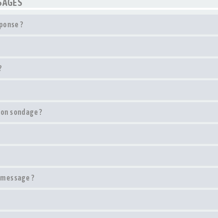
SSAGES
ponse ?
?
mon sondage ?
n message ?