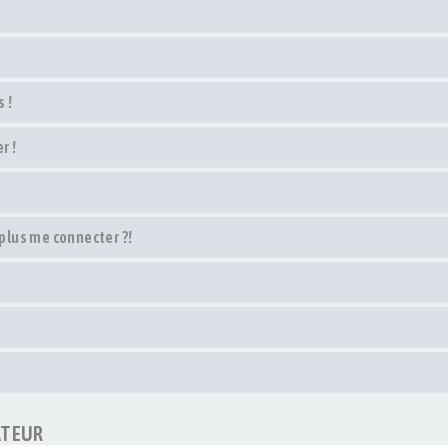
 !
r !
 plus me connecter ?!
ATEUR